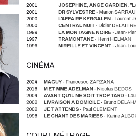
2001
JOSEPHINE, ANGE GARDIEN. "La
2001
DR SYLVESTRE
- Marion SARRA
2000
L'AFFAIRE KERGALEN
- Laurent 
2000
CENTRAL NUIT
- Didier DELAITR
1999
LA MONTAGNE NOIRE
- Jean-Pi
1997
TRAMONTANE
- Henri HELMAN
1996
MIREILLE ET VINCENT
- Jean-Lo
CINÉMA
2024
MAGUY
- Francesco ZARZANA
2016
M ET MME ADELMAN
- Nicolas BEDOS
2004
AVANT QU'IL NE SOIT TROP TARD
- La
2002
LIVRAISON A DOMICILE
- Bruno DELAH
2002
JE T'ATTENDS
- Paul CLEMENT
1996
LE CHANT DES MARIEES
- Karine ALBO
COURT MÉTRAGE