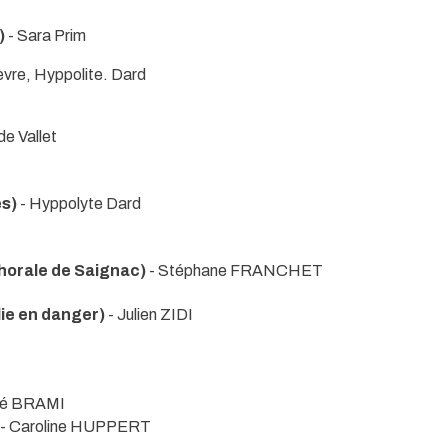
)
- Sara Prim
rèvre, Hyppolite. Dard
de Vallet
s)
- Hyppolyte Dard
rale de Saignac)
- Stéphane FRANCHET
e en danger)
- Julien ZIDI
vé BRAMI
- Caroline HUPPERT