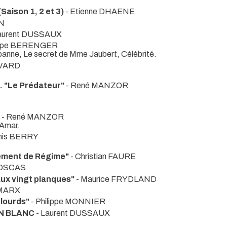
ison 1, 2 et 3)
- Etienne DHAENE
IN
aurent DUSSAUX
lippe BERENGER
 panne, Le secret de Mme Jaubert, Célébrité.
AVARD
"Le Prédateur"
- René MANZOR
- René MANZOR
 Amar.
nis BERRY
ment de Régime"
- Christian FAURE
 COSCAS
x vingt planques"
- Maurice FRYDLAND
 MARX
lourds"
- Philippe MONNIER
IN BLANC
- Laurent DUSSAUX