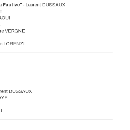
 Fautive"
- Laurent DUSSAUX
UT
JAOUI
E
erre VERGNE
uis LORENZI
urent DUSSAUX
AYE
U