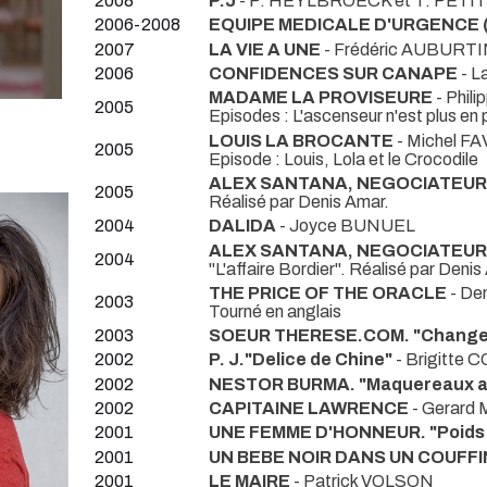
2008
P.J
- P. HEYLBROECK et T. PETIT
2006-2008
EQUIPE MEDICALE D'URGENCE (Sa
2007
LA VIE A UNE
- Frédéric AUBURT
2006
CONFIDENCES SUR CANAPE
- L
MADAME LA PROVISEURE
- Phi
2005
Episodes : L'ascenseur n'est plus en
LOUIS LA BROCANTE
- Michel F
2005
Episode : Louis, Lola et le Crocodile
ALEX SANTANA, NEGOCIATEUR. 
2005
Réalisé par Denis Amar.
2004
DALIDA
- Joyce BUNUEL
ALEX SANTANA, NEGOCIATEUR
2004
"L'affaire Bordier". Réalisé par Denis
THE PRICE OF THE ORACLE
- De
2003
Tourné en anglais
2003
SOEUR THERESE.COM. "Change
2002
P. J."Delice de Chine"
- Brigitte
2002
NESTOR BURMA. "Maquereaux au
2002
CAPITAINE LAWRENCE
- Gerard
2001
UNE FEMME D'HONNEUR. "Poids 
2001
UN BEBE NOIR DANS UN COUFF
2001
LE MAIRE
- Patrick VOLSON