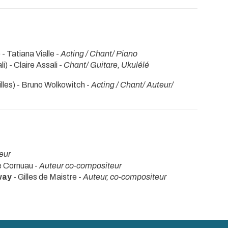
 - Tatiana Vialle -
Acting / Chant/ Piano
i) - Claire Assali -
Chant/ Guitare, Ukulélé
lles) - Bruno Wolkowitch -
Acting / Chant/ Auteur/
eur
 Cornuau -
Auteur co-compositeur
way
- Gilles de Maistre -
Auteur, co-compositeur