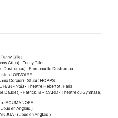
 Fanny Gilles
nny Gilles) - Fanny Gilles
e Destremau) - Emmanuelle Destremau
ic-Gaston LORVOIRE
nnie Corbier) - Stuart HOPPS
e UCHAN -
Naïs
- Théâtre Hébertot, Paris
se Daudet) - Patrick. BRICARD
- Théâtre du Gymnase,
olette ROUMANOFF
( Joué en Anglais.)
 JANJUA -
( Joué en Anglais.)