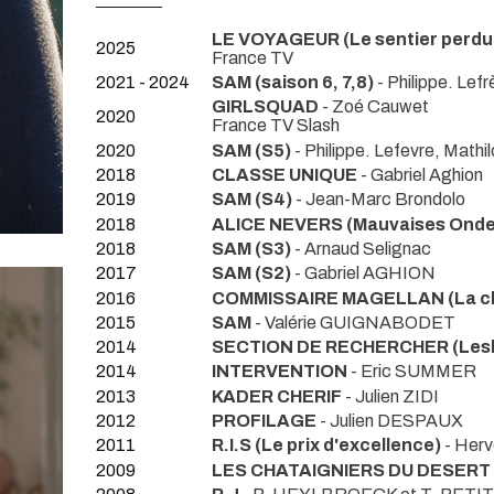
LE VOYAGEUR (Le sentier perdu
2025
France TV
2021 - 2024
SAM (saison 6, 7,8)
- Philippe. Lef
GIRLSQUAD
- Zoé Cauwet
2020
France TV Slash
2020
SAM (S5)
- Philippe. Lefevre, Mathil
2018
CLASSE UNIQUE
- Gabriel Aghion
2019
SAM (S4)
- Jean-Marc Brondolo
2018
ALICE NEVERS (Mauvaises Onde
2018
SAM (S3)
- Arnaud Selignac
2017
SAM (S2)
- Gabriel AGHION
2016
COMMISSAIRE MAGELLAN (La cho
2015
SAM
- Valérie GUIGNABODET
2014
SECTION DE RECHERCHER (Lesli
2014
INTERVENTION
- Eric SUMMER
2013
KADER CHERIF
- Julien ZIDI
2012
PROFILAGE
- Julien DESPAUX
2011
R.I.S (Le prix d'excellence)
- Her
2009
LES CHATAIGNIERS DU DESERT