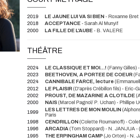
2019
LE JAUNE LUI VA SI BIEN
- Roxanne Bret
2018
ACCEPTANCE
- Sarah Al Munyif
2000
LA FILLE DE L'AUBE
- B. VALERE
THÉÂTRE
2024
LE CLASSIQUE ET MOI...!
(Fanny Gilles) -
2023
BEETHOVEN, A PORTEE DE COEUR
(Fa
2024
CANNIBALE FARCE, lecture
(Emmanuell
2012
LE PLAISIR
(D'après Crébillon fils) - Er
2002
PROUST, DE MAZARINE A CLOTILDE
(A
2000
NAIS
(Marcel Pagnol/ P. Uchan) - Phillip
LES LETTRES DE MON MOULIN
(Alphon
1999
Paris
1998
CENDRILLON
(Colette Roumanoff) - C
1996
ARCADIA
(Tom Stoppard) - N. JANJUA -
1995
THE ERPINGHAM CAMP
(Jo Orton) - N.