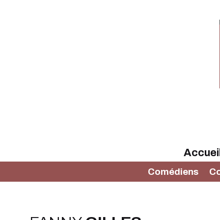
Accuei
Comédiens
C