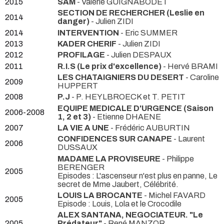
2015
SAM
- Valérie GUIGNABODET
SECTION DE RECHERCHER (Leslie en
2014
danger)
- Julien ZIDI
2014
INTERVENTION
- Eric SUMMER
2013
KADER CHERIF
- Julien ZIDI
2012
PROFILAGE
- Julien DESPAUX
2011
R.I.S (Le prix d'excellence)
- Hervé BRAMI
LES CHATAIGNIERS DU DESERT
- Caroline
2009
HUPPERT
2008
P.J
- P. HEYLBROECK et T. PETIT
EQUIPE MEDICALE D'URGENCE (Saison
2006-2008
1, 2 et 3)
- Etienne DHAENE
2007
LA VIE A UNE
- Frédéric AUBURTIN
CONFIDENCES SUR CANAPE
- Laurent
2006
DUSSAUX
MADAME LA PROVISEURE
- Philippe
BERENGER
2005
Episodes : L'ascenseur n'est plus en panne, Le
secret de Mme Jaubert, Célébrité.
LOUIS LA BROCANTE
- Michel FAVARD
2005
Episode : Louis, Lola et le Crocodile
ALEX SANTANA, NEGOCIATEUR. "Le
2005
Prédateur"
- René MANZOR