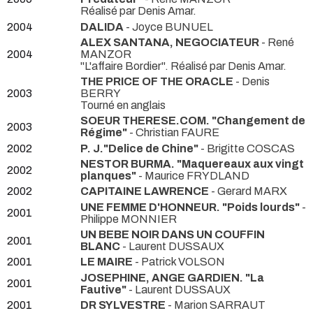
Réalisé par Denis Amar.
2004
DALIDA
- Joyce BUNUEL
ALEX SANTANA, NEGOCIATEUR
- René
2004
MANZOR
"L'affaire Bordier". Réalisé par Denis Amar.
THE PRICE OF THE ORACLE
- Denis
2003
BERRY
Tourné en anglais
SOEUR THERESE.COM. "Changement de
2003
Régime"
- Christian FAURE
2002
P. J."Delice de Chine"
- Brigitte COSCAS
NESTOR BURMA. "Maquereaux aux vingt
2002
planques"
- Maurice FRYDLAND
2002
CAPITAINE LAWRENCE
- Gerard MARX
UNE FEMME D'HONNEUR. "Poids lourds"
-
2001
Philippe MONNIER
UN BEBE NOIR DANS UN COUFFIN
2001
BLANC
- Laurent DUSSAUX
2001
LE MAIRE
- Patrick VOLSON
JOSEPHINE, ANGE GARDIEN. "La
2001
Fautive"
- Laurent DUSSAUX
2001
DR SYLVESTRE
- Marion SARRAUT