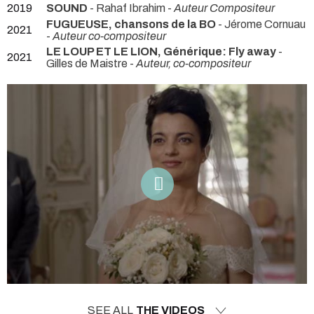
2019
SOUND
- Rahaf Ibrahim -
Auteur Compositeur
FUGUEUSE, chansons de la BO
- Jérome Cornuau
2021
-
Auteur co-compositeur
LE LOUP ET LE LION, Générique: Fly away
-
2021
Gilles de Maistre -
Auteur, co-compositeur
SEE ALL
THE VIDEOS