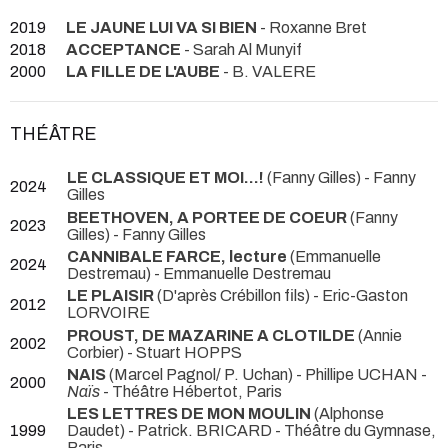
2019
LE JAUNE LUI VA SI BIEN
- Roxanne Bret
2018
ACCEPTANCE
- Sarah Al Munyif
2000
LA FILLE DE L'AUBE
- B. VALERE
THÉÂTRE
LE CLASSIQUE ET MOI...!
(Fanny Gilles) - Fanny
2024
Gilles
BEETHOVEN, A PORTEE DE COEUR
(Fanny
2023
Gilles) - Fanny Gilles
CANNIBALE FARCE, lecture
(Emmanuelle
2024
Destremau) - Emmanuelle Destremau
LE PLAISIR
(D'après Crébillon fils) - Eric-Gaston
2012
LORVOIRE
PROUST, DE MAZARINE A CLOTILDE
(Annie
2002
Corbier) - Stuart HOPPS
NAIS
(Marcel Pagnol/ P. Uchan) - Phillipe UCHAN -
2000
Naïs
- Théâtre Hébertot, Paris
LES LETTRES DE MON MOULIN
(Alphonse
1999
Daudet) - Patrick. BRICARD
- Théâtre du Gymnase,
Paris