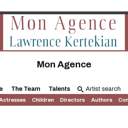
Mon Agence
e
The Team
Talents
Actresses
Children
Directors
Authors
Com