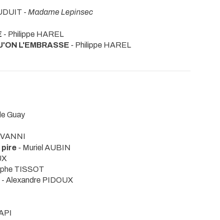
AUDUIT -
Madame Lepinsec
E
- Philippe HAREL
U'ON L'EMBRASSE
- Philippe HAREL
 le Guay
IOVANNI
 pire
- Muriel AUBIN
UX
lphe TISSOT
- Alexandre PIDOUX
NAPI