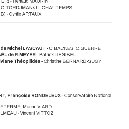
TTER) - Renaud MAURIN
) - C.TORDJMAN/J.L CHAUTEMPS
B) - Cyrille ARTAUX
 de Michel LASCAUT
- C.BACKES, C.GUERRE
AËL de R.MEYER
- Patrick LIEGIBEL
viane Théopilidès
- Christine BERNARD-SUGY
ENT, Françoise RONDELEUX
- Conservatoire National
 LETERME, Marine VIARD
ALMEAU - Vincent VITTOZ