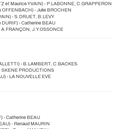
TZ et Maurice YVAIN) - P.LABONNE, C.GRAPPERON
s OFFENBACH) - Julie BROCHEN
VAIN) - S.DRUET, B.LEVY
 DURIF) - Catherine BEAU
- A.FRANÇON, J.Y.OSSONCE
e VALLETTI) - B.LAMBERT, C.BACKES
IE) - SKENE PRODUCTIONS
AU) - LA NOUVELLE EVE
) - Catherine BEAU
DEAU) - Renaud MAURIN