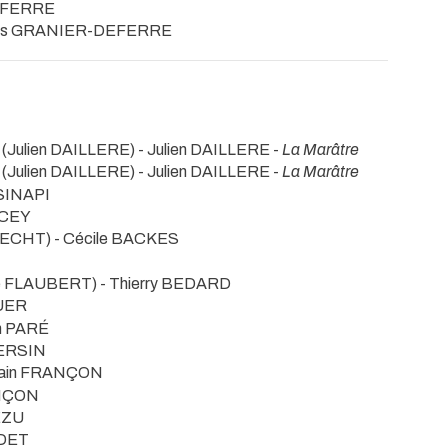
EFERRE
ys GRANIER-DEFERRE
(Julien DAILLERE) - Julien DAILLERE -
La Marâtre
(Julien DAILLERE) - Julien DAILLERE -
La Marâtre
 SINAPI
NCEY
BRECHT) - Cécile BACKES
ve FLAUBERT) - Thierry BEDARD
UER
h PARÉ
YERSIN
lain FRANÇON
ANÇON
BEZU
RDET