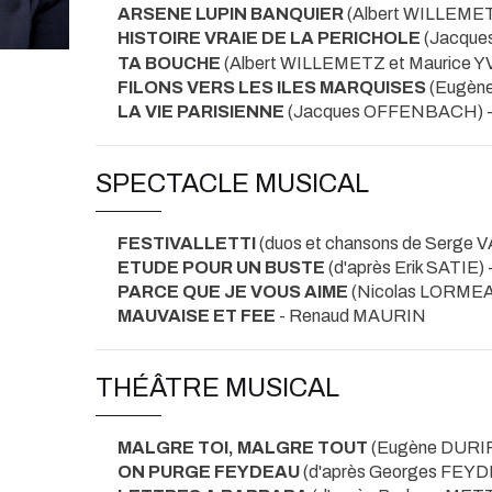
ARSENE LUPIN BANQUIER
(Albert WILLEME
HISTOIRE VRAIE DE LA PERICHOLE
(Jacque
TA BOUCHE
(Albert WILLEMETZ et Maurice Y
FILONS VERS LES ILES MARQUISES
(Eugène
LA VIE PARISIENNE
(Jacques OFFENBACH) 
SPECTACLE MUSICAL
FESTIVALLETTI
(duos et chansons de Serg
ETUDE POUR UN BUSTE
(d'après Erik SAT
PARCE QUE JE VOUS AIME
(Nicolas LORME
MAUVAISE ET FEE
- Renaud MAURIN
THÉÂTRE MUSICAL
MALGRE TOI, MALGRE TOUT
(Eugène DURIF
ON PURGE FEYDEAU
(d'après Georges FEY