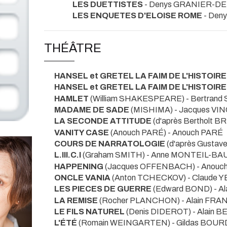
LES DUETTISTES
- Denys GRANIER-D
LES ENQUETES D'ELOISE ROME
- Den
THÉÂTRE
HANSEL et GRETEL LA FAIM DE L'HISTOIRE
HANSEL et GRETEL LA FAIM DE L'HISTOIRE
HAMLET
(William SHAKESPEARE) - Bertrand
MADAME DE SADE
(MISHIMA) - Jacques VI
LA SECONDE ATTITUDE
(d'après Bertholt 
VANITY CASE
(Anouch PARÉ) - Anouch PARÉ
COURS DE NARRATOLOGIE
(d'après Gusta
L.III.C.I
(Graham SMITH) - Anne MONTEIL-BA
HAPPENING
(Jacques OFFENBACH) - Anouc
ONCLE VANIA
(Anton TCHECKOV) - Claude 
LES PIECES DE GUERRE
(Edward BOND) - A
LA REMISE
(Rocher PLANCHON) - Alain FR
LE FILS NATUREL
(Denis DIDEROT) - Alain 
L'ÉTÉ
(Romain WEINGARTEN) - Gildas BOU