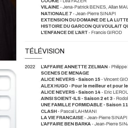
COOKIE
- Lea FAZER
VILAINE
- Jena-Patrick BENES, Allan M
NATIONALE 7
- Jean-Pierre SINAPI
EXTENSION DU DOMAINE DE LA LUTT
HISTOIRE DU GARCON QUI VOULAIT Q
L'ENFANCE DE L'ART
- Francis GIROD
TÉLÉVISION
2022
L'AFFAIRE ANNETTE ZELMAN
- Philippe
SCENES DE MENAGE
ALICE NEVERS - Saison 15
- Vincent G
ALEX HUGO - Pour le meilleur et pour le
ALICE NEVERS - Saison 14
- Eric LERO
AINSI SOIENT-ILS - Saison 2 et 3
- Rodo
UNE FAMILLE FORMIDABLE - Saison 11
CLASH
- Pascal LAHMANI
LA VIE FRANCAISE
- Jean-Pierre SINAPI
L'AFFAIRE BEN BARKA
- Jean-Pierre SI