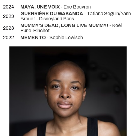
2024
MAYA, UNE VOIX
- Eric Bouvron
GUERRIÈRE DU WAKANDA
- Tatiana Seguin/Yann
2023
Brouet
- Disneyland Paris
MUMMY’S DEAD, LONG LIVE MUMMY!
- Koël
2023
Purie-Rinchet
2022
MEMENTO
- Sophie Lewisch